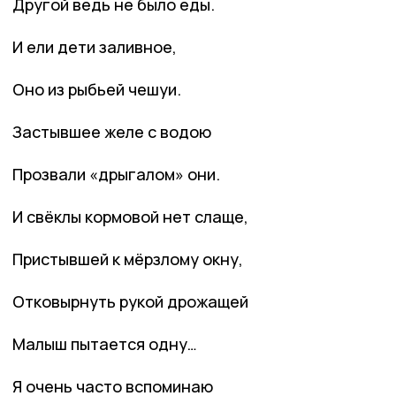
Другой ведь не было еды.
И ели дети заливное,
Оно из рыбьей чешуи.
Застывшее желе с водою
Прозвали «дрыгалом» они.
И свёклы кормовой нет слаще,
Пристывшей к мёрзлому окну,
Отковырнуть рукой дрожащей
Малыш пытается одну…
Я очень часто вспоминаю