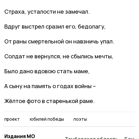
Страха, усталости не замечал.
Вдруг выстрел сразил его, бедолагу,
От раны смертельной он навзничь упал.
Солдат не вернулся, не сбылись мечты,
Было дано вдовою стать маме,
А сыну на память о годах войны –
Жёлтое фото в старенькой раме.
проект
юбилей победы
поэты
Издания МО
Тамбовская область
Бонд