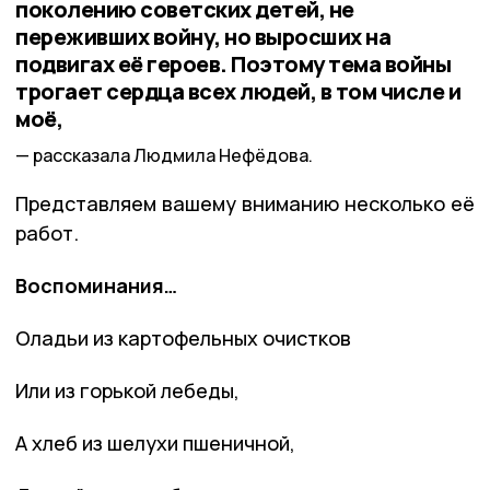
поколению советских детей, не
переживших войну, но выросших на
подвигах её героев. Поэтому тема войны
трогает сердца всех людей, в том числе и
моё,
рассказала Людмила Нефёдова.
Представляем вашему вниманию несколько её
работ.
Воспоминания…
Оладьи из картофельных очистков
Или из горькой лебеды,
А хлеб из шелухи пшеничной,