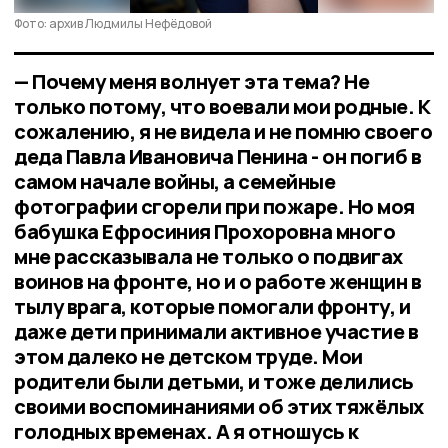
Фото: архив Людмилы Нефёдовой
— Почему меня волнует эта тема? Не
только потому, что воевали мои родные. К
сожалению, я не видела и не помню своего
деда Павла Ивановича Пенина - он погиб в
самом начале войны, а семейные
фотографии сгорели при пожаре. Но моя
бабушка Ефросиния Прохоровна много
мне рассказывала не только о подвигах
воинов на фронте, но и о работе женщин в
тылу врага, которые помогали фронту, и
даже дети принимали активное участие в
этом далеко не детском труде. Мои
родители были детьми, и тоже делились
своими воспоминаниями об этих тяжёлых
голодных временах. А я отношусь к