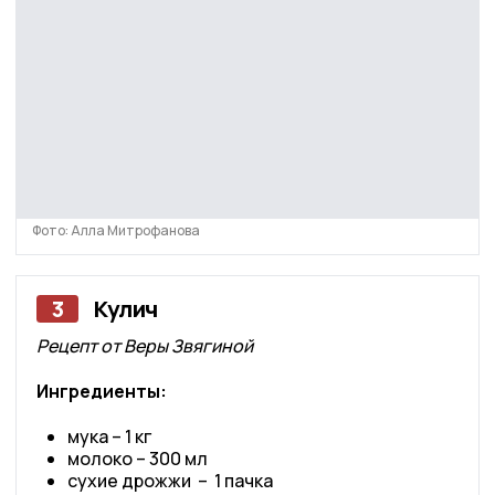
Фото: Алла Митрофанова
3
Кулич
Рецепт от Веры Звягиной
Ингредиенты:
мука – 1 кг
молоко – 300 мл
сухие дрожжи – 1 пачка