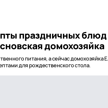
пты праздничных блюд
основская домохозяйка
венного питания, а сейчас домохозяйка 
птами для рождественского стола.