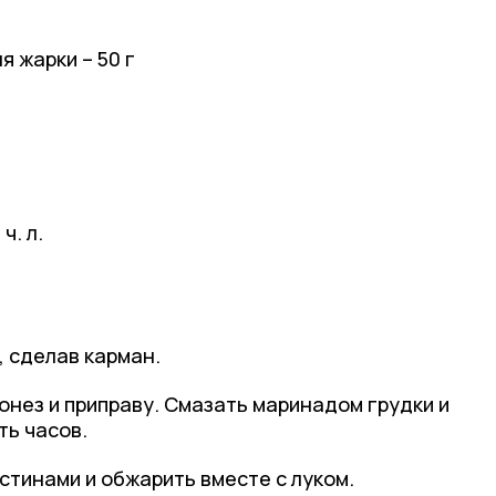
 жарки – 50 г
ч. л.
, сделав карман.
онез и приправу. Смазать маринадом грудки и
ть часов.
тинами и обжарить вместе с луком.