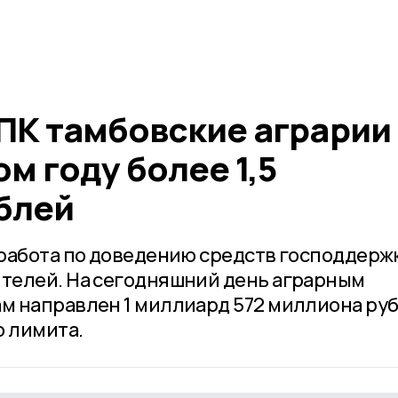
АПК тамбовские аграрии
ом году более 1,5
блей
работа по доведению средств господдерж
телей. На сегодняшний день аграрным
 направлен 1 миллиард 572 миллиона руб
о лимита.