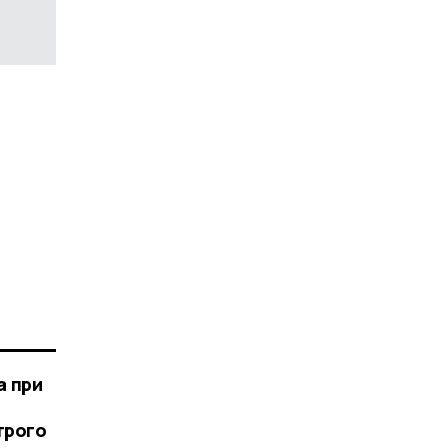
а при
трого