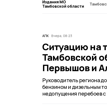
Издания МО
Тамбовс
Тамбовской области
АПК
Вчера, 08:23
Ситуацию на 
Тамбовской о
Первышов и А
Руководитель региона до
бензином и дизельным то
недопущения перебоев с 