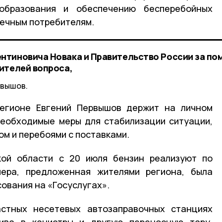
ообразования и обеспечению бесперебойных
ечным потребителям.
тиновича Новака и Правительство России за по
ителей вопроса,
рвышов.
регионе Евгений Первышов держит на личном
необходимые меры для стабилизации ситуации,
м и перебоями с поставками.
кой области с 20 июля бензин реализуют по
мера, предложенная жителями региона, была
сования на «Госуслугах».
стных несетевых автозаправочных станциях
ива в канистры и другую переносную тару.