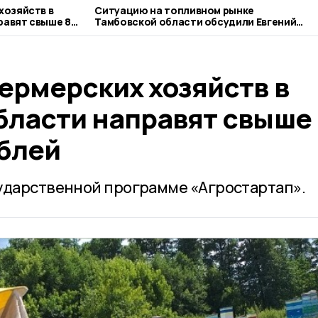
хозяйств в
Ситуацию на топливном рынке
выше 85
Тамбовской области обсудили Евгений
Первышов и Александр Новак
ермерских хозяйств в
бласти направят свыше 
блей
ударственной программе «Агростартап».