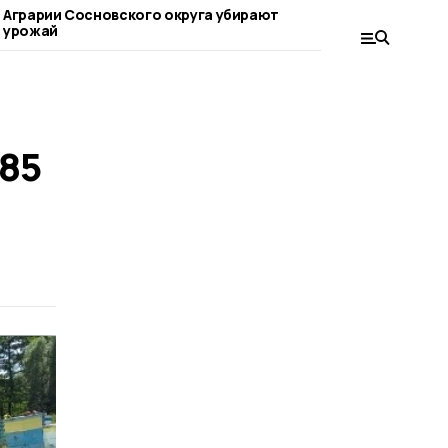
Аграрии Сосновского округа убирают
Фермеров из Сос
урожай
приглашают прин
фестивале «Вкус
85