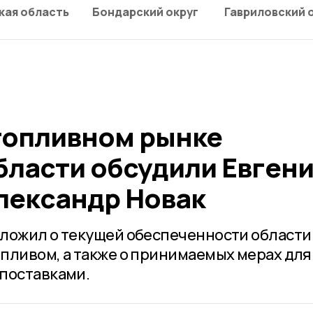
кая область
Бондарский округ
Гавриловский 
топливном рынке
бласти обсудили Евген
лександр Новак
ложил о текущей обеспеченности области
пливом, а также о принимаемых мерах для
поставками.