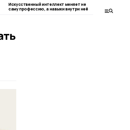
Искусственный интеллект меняет не
Цифровой дво
саму профессию, а навыки внутри неё
ать