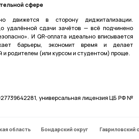
ательной сфере
но движется в сторону диджитализации.
до удалённой сдачи зачётов — всё подчинено
езопасно». И QR-оплата идеально вписывается
жает барьеры, экономит время и делает
 и родителем (или курсом и студентом) проще.
1027739642281, универсальная лицензия ЦБ РФ №
кая область
Бондарский округ
Гавриловский 