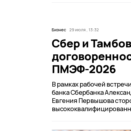
Бизнес
29 июля , 13:32
Сбер и Тамбо
договореннос
ПМЭФ-2026
В рамках рабочей встре
банка Сбербанка Алексан
Евгения Первышова сторо
высококвалифицированны