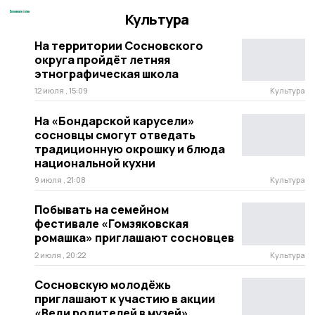
Культура
На территории Сосновского
округа пройдёт летняя
этнографическая школа
12 июля , 15:09
Культура
На «Бондарской карусели»
сосновцы смогут отведать
традиционную окрошку и блюда
национальной кухни
9 июля , 21:08
Культура
Побывать на семейном
фестивале «Гомзяковская
ромашка» приглашают сосновцев
2 июля , 20:22
Культура
Сосновскую молодёжь
приглашают к участию в акции
«Веди родителей в музей»