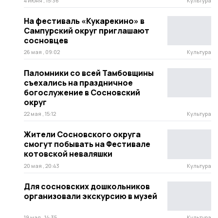
4 июня , 15:36
Культура
На фестиваль «Кукарекино» в
Сампурский округ приглашают
сосновцев
26 мая , 09:02
Культура
Паломники со всей Тамбовщины
съехались на праздничное
богослужение в Сосновский
округ
22 мая , 15:12
Культура
Жители Сосновского округа
смогут побывать на Фестивале
котовской неваляшки
20 мая , 20:43
Культура
Для сосновских дошкольников
организовали экскурсию в музей
19 мая , 14:35
Культура