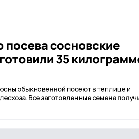
о посева сосновские
готовили 35 килограмм
сосны обыкновенной посеют в теплице и
лесхоза. Все заготовленные семена получ