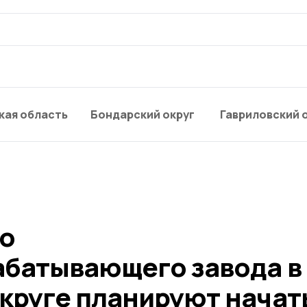
кая область
Бондарский округ
Гавриловский 
о
батывающего завода в
круге планируют начать