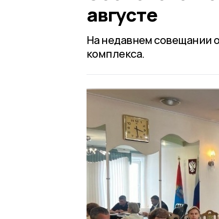
августе
На недавнем совещании 
комплекса.