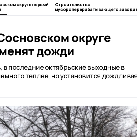
овском округе первый
Строительство
и
мусороперерабатывающего завода 
Сосновском округе планируют начат
августе
 Сосновском округе
сменят дожди
, в последние октябрьские выходные в
емного теплее, но установится дождлива