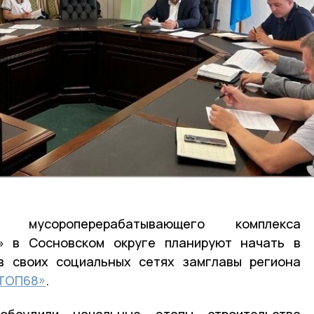
о мусороперерабатывающего комплекса
» в Сосновском округе планируют начать в
в своих социальных сетях замглавы региона
ТОП68»
.
бсудили начальные этапы строительства