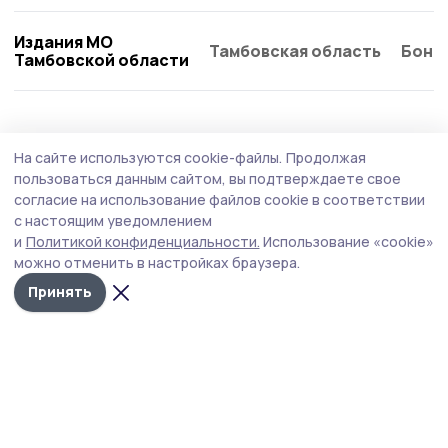
Издания МО
Тамбовская область
Бонд
Тамбовской области
Экология
24 июля , 08:39
На сайте используются cookie-файлы.
Продолжая
На усиленный график работы перешли
пользоваться данным сайтом, вы подтверждаете свое
сосновские лесоводы
согласие на использование файлов cookie в соответствии
с настоящим уведомлением
В лесничествах усилили контроль за соблюдением
и
Политикой конфиденциальности.
Использование «cookie»
правил пожарной безопасности.
можно отменить в настройках браузера.
Принять