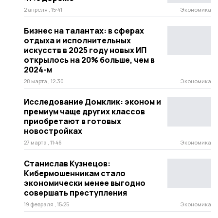
2 апреля , 15:41
Экономика
Бизнес на талантах: в сферах
отдыха и исполнительных
искусств в 2025 году новых ИП
открылось на 20% больше, чем в
2024-м
28 марта , 12:30
Экономика
Исследование Домклик: эконом и
премиум чаще других классов
приобретают в готовых
новостройках
27 марта , 11:46
Экономика
Станислав Кузнецов:
Кибермошенникам стало
экономически менее выгодно
совершать преступления
19 февраля , 15:25
Экономика