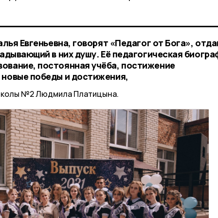
талья Евгеньевна, говорят «Педагог от Бога», отд
ладывающий в них душу. Её педагогическая биогра
ование, постоянная учёба, постижение
 новые победы и достижения,
школы №2 Людмила Платицына.