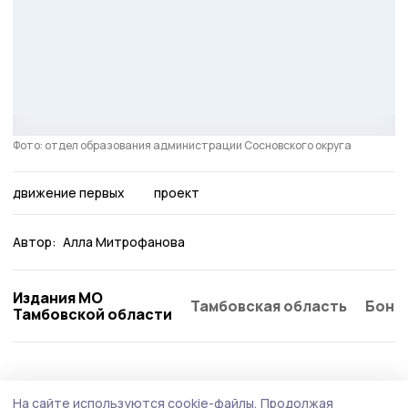
Фото: отдел образования администрации Сосновского округа
движение первых
проект
Автор:
Алла Митрофанова
Издания МО
Тамбовская область
Бонд
Тамбовской области
Образование
5 августа , 12:37
На сайте используются cookie-файлы.
Продолжая