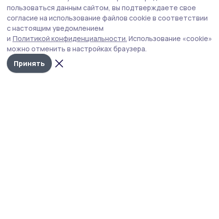
В работе летней профильной смены
пользоваться данным сайтом, вы подтверждаете свое
«Архитекторы будущего» участвовала
согласие на использование файлов cookie в соответствии
с настоящим уведомлением
педагог из Сосновки
и
Политикой конфиденциальности.
Использование «cookie»
Учитель русского языка и литературы Тамара
можно отменить в настройках браузера.
Коростелёва рассказала школьникам о самых
Принять
интересных интерактивных формах реализации
социально значимых проектов Сосновской школы №2
им. И.Ю. Уланова.