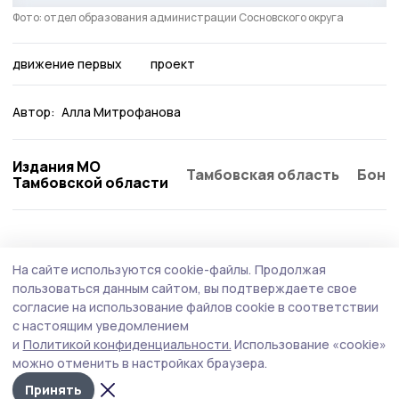
Фото: отдел образования администрации Сосновского округа
движение первых
проект
Автор:
Алла Митрофанова
Издания МО
Тамбовская область
Бонд
Тамбовской области
Образование
5 августа , 12:37
На сайте используются cookie-файлы.
Продолжая
В работе летней профильной смены
пользоваться данным сайтом, вы подтверждаете свое
«Архитекторы будущего» участвовала
согласие на использование файлов cookie в соответствии
с настоящим уведомлением
педагог из Сосновки
и
Политикой конфиденциальности.
Использование «cookie»
Учитель русского языка и литературы Тамара
можно отменить в настройках браузера.
Коростелёва рассказала школьникам о самых
Принять
интересных интерактивных формах реализации