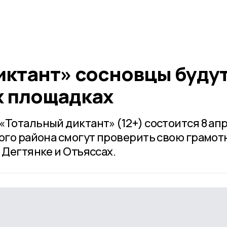
иктант» сосновцы буду
х площадках
«Тотальный диктант» (12+) состоится 8 ап
кого района смогут проверить свою грамот
 Дегтянке и Отъяссах.