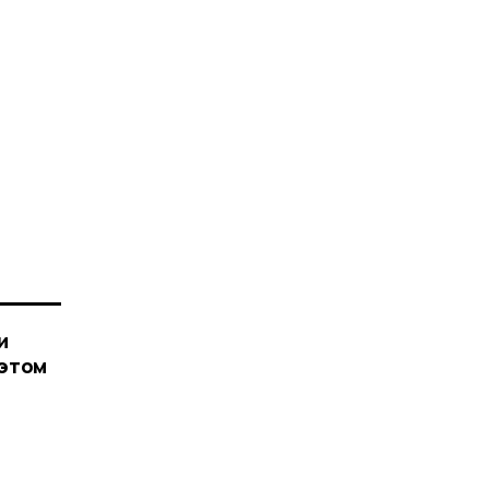
и
 этом