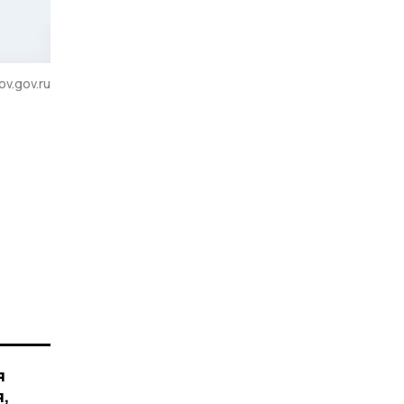
v.gov.ru
я
я,