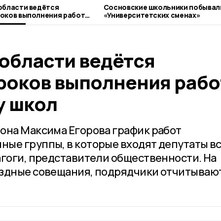
области ведётся
Сосновские школьники побывал
оков выполнения работ
«Университетских сменах»
 школ
 области ведётся
роков выполнения рабо
у школ
она Максима Егорова график работ
ые группы, в которые входят депутаты в
агоги, представители общественности. На
здные совещания, подрядчики отчитывают