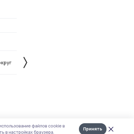
округ
Жердевский округ
Знаменский округ
Лента
10
использование файлов cookie в
новостей
Принять
ь в настройках браузера.