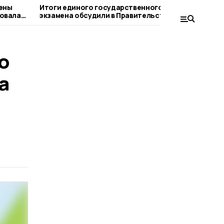
ены
Итоги единого государственного
Школа 
вовала
экзамена обсудили в Правительстве
посылк
Тамбовской области
о
а