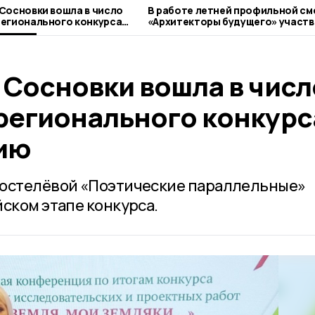
В работе летней профильной см
егионального конкурса
«Архитекторы будущего» участ
ию
педагог из Сосновки
 Сосновки вошла в числ
регионального конкурс
ию
ростелёвой «Поэтические параллельные»
ском этапе конкурса.