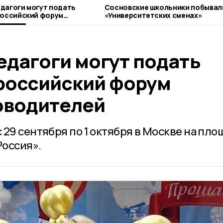
дагоги могут подать
Сосновские школьники побывал
российский форум
«Университетских сменах»
оводителей
едагоги могут подать
ероссийский форум
оводителей
29 сентября по 1 октября в Москве на пло
Россия».