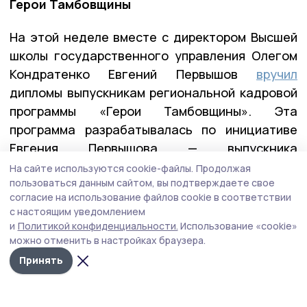
Герои Тамбовщины
На этой неделе вместе с директором Высшей
школы государственного управления Олегом
Кондратенко Евгений Первышов
вручил
дипломы выпускникам региональной кадровой
программы «Герои Тамбовщины». Эта
программа разрабатывалась по инициативе
Евгения Первышова — выпускника
федеральной программы «Время героев», и
На сайте используются cookie-файлы.
Продолжая
пользоваться данным сайтом, вы подтверждаете свое
реализовывалась вместе с его коллегами по
согласие на использование файлов cookie в соответствии
программе — Алексеем Кондратьевым и
с настоящим уведомлением
Константином Кутейниковым. Заявку в
и
Политикой конфиденциальности.
Использование «cookie»
программу подали почти 400 участников и
можно отменить в настройках браузера.
ветеранов СВО. После всех вступительных
Принять
испытаний участниками первого потока стали
27 ребят.