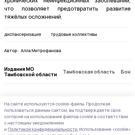
хронических неинфекционных заболеваний,
что позволяет предотвратить развитие
тяжёлых осложнений.
диспансеризация
трудовые коллективы
Автор:
Алла Митрофанова
Издания МО
Тамбовская область
Бонд
Тамбовской области
Здравоохранение
31 июля , 15:37
На сайте используются cookie-файлы.
Продолжая
Тамбовские врачи проконсультировали
пользоваться данным сайтом, вы подтверждаете свое
сотрудников Сосновского дома-
согласие на использование файлов cookie в соответствии
с настоящим уведомлением
интерната
и
Политикой конфиденциальности.
Использование «cookie»
Специалисты дали конкретные рекомендации по