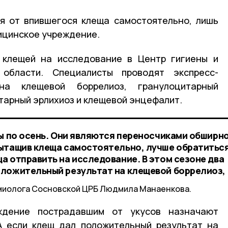
я от впившегося клеща самостоятельно, лишь
ицинское учреждение.
 клещей на исследование в Центр гигиены и
 области. Специалисты проводят экспресс-
на клещевой боррелиоз, гранулоцитарный
тарный эрлихиоз и клещевой энцефалит.
ны по осень. Они являются переносчиками обширн
ытащив клеща самостоятельно, лучше обратиться
а отправить на исследование. В этом сезоне два
оложительный результат на клещевой боррелиоз,
миолога Сосновской ЦРБ Людмила Манаенкова.
дение пострадавшим от укусов назначают
А если клещ дал положительный результат на