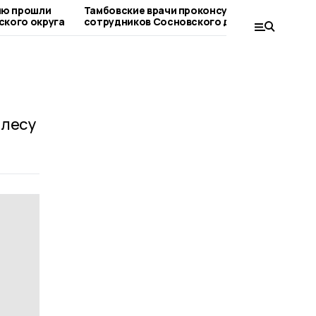
Тамбовские врачи проконсультировали
Ж
ского округа
сотрудников Сосновского дома-
с
интерната
 лесу