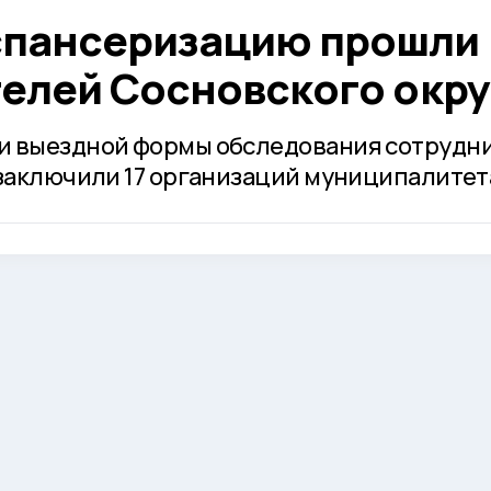
спансеризацию прошли
телей Сосновского окру
и выездной формы обследования сотрудн
 заключили 17 организаций муниципалитет