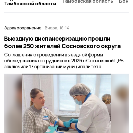
Тамбовская область
Бонд
Тамбовской области
Здравоохранение
Вчера, 18:14
Выездную диспансеризацию прошли
более 250 жителей Сосновского округа
Соглашения о проведении выездной формы
обследования сотрудников в 2026 с Сосновской ЦРБ
заключили 17 организаций муниципалитета.