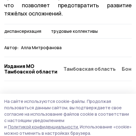
что позволяет предотвратить развитие
тяжёлых осложнений.
диспансеризация
трудовые коллективы
Автор:
Алла Митрофанова
Издания МО
Тамбовская область
Бонд
Тамбовской области
Здравоохранение
31 июля , 15:37
На сайте используются cookie-файлы.
Продолжая
Тамбовские врачи проконсультировали
пользоваться данным сайтом, вы подтверждаете свое
сотрудников Сосновского дома-
согласие на использование файлов cookie в соответствии
с настоящим уведомлением
интерната
и
Политикой конфиденциальности.
Использование «cookie»
Специалисты дали конкретные рекомендации по
можно отменить в настройках браузера.