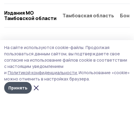
Издания МО
Тамбовская область
Бонд
Тамбовской области
Благоустройство
19 июля , 13:40
На сайте используются cookie-файлы.
Продолжая
Благодаря нацпроекту на Тамбовщине
пользоваться данным сайтом, вы подтверждаете свое
благоустроили 76 территорий
согласие на использование файлов cookie в соответствии
с настоящим уведомлением
Новый облик уже получили 45 дворов и 31
и
Политикой конфиденциальности.
Использование «cookie»
общественное пространство.
можно отменить в настройках браузера.
Принять