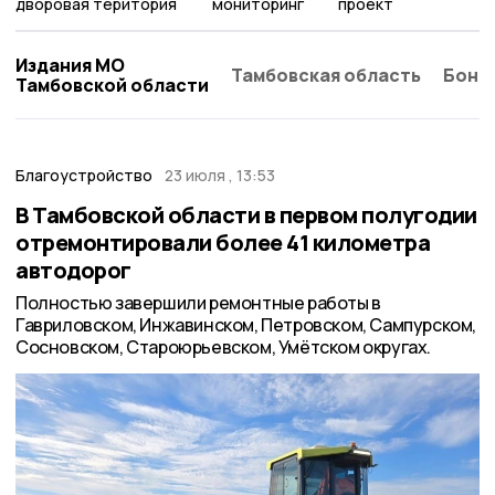
дворовая територия
мониторинг
проект
Издания МО
Тамбовская область
Бонд
Тамбовской области
Благоустройство
23 июля , 13:53
В Тамбовской области в первом полугодии
отремонтировали более 41 километра
автодорог
Полностью завершили ремонтные работы в
Гавриловском, Инжавинском, Петровском, Сампурском,
Сосновском, Староюрьевском, Умётском округах.