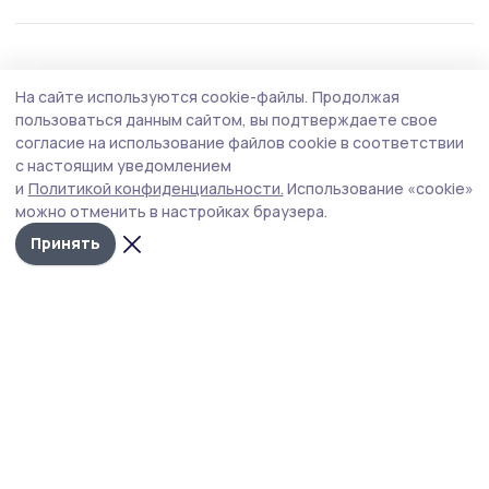
Благоустройство
19 июля , 13:40
На сайте используются cookie-файлы.
Продолжая
Благодаря нацпроекту на Тамбовщине
пользоваться данным сайтом, вы подтверждаете свое
благоустроили 76 территорий
согласие на использование файлов cookie в соответствии
с настоящим уведомлением
Новый облик уже получили 45 дворов и 31
и
Политикой конфиденциальности.
Использование «cookie»
общественное пространство.
можно отменить в настройках браузера.
Принять