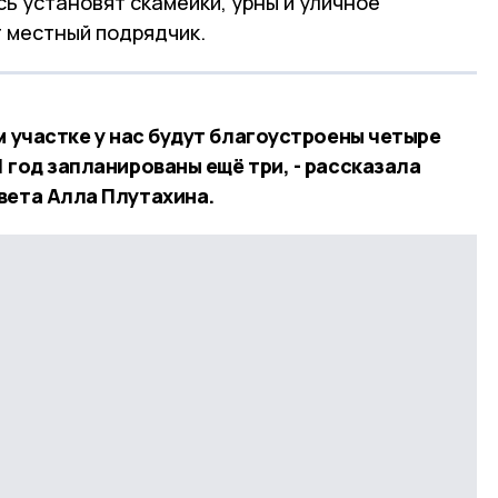
ь установят скамейки, урны и уличное
 местный подрядчик.
м участке у нас будут благоустроены четыре
 год запланированы ещё три, - рассказала
вета Алла Плутахина.