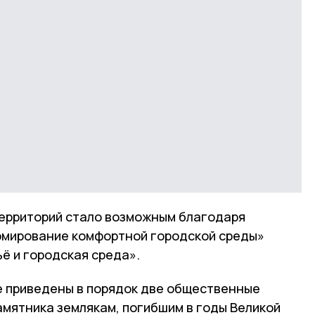
ерриторий стало возможным благодаря
рмирование комфортной городской среды»
ё и городская среда».
те приведены в порядок две общественные
амятника землякам, погибшим в годы Великой