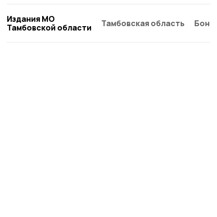
Издания МО
Тамбовская область
Бонд
Тамбовской области
Сосновское слово