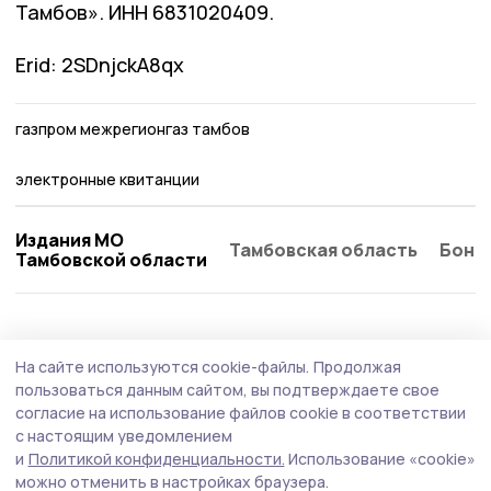
Тамбов». ИНН 6831020409.
Erid: 2SDnjckA8qx
газпром межрегионгаз тамбов
электронные квитанции
Издания МО
Тамбовская область
Бонд
Тамбовской области
ЖКХ
9 июня , 20:39
На сайте используются cookie-файлы.
Продолжая
На дорогах Тамбовщины появятся 220
пользоваться данным сайтом, вы подтверждаете свое
комплексов фотовидеофиксации
согласие на использование файлов cookie в соответствии
с настоящим уведомлением
В регионе запланирован комплекс мер по снижению
и
Политикой конфиденциальности.
Использование «cookie»
аварийности и приведению дорожной сети к
можно отменить в настройках браузера.