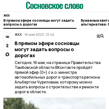
ЖКХ
В прямом эфире сосновцы могут задать
Бумажным квита
вопросы о дорогах
альтернатива: 
пользователей 
«Газпром межре
ЖКХ
16 мая 2023, 13:42
В прямом эфире сосновцы
могут задать вопросы о
дорогах
Сегодня, 16 мая, на странице Правительства
Тамбовской области ВКонтакте пройдёт
прямой эфир (0+) с и.о. министра
автомобильных дорог и транспорта региона
Альбертом Чуриловым, которому можно
задать вопросы о строительстве и ремонте
дорог в области.