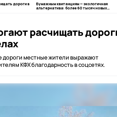
ищать дороги в
Бумажным квитанциям — экологичная
альтернатива: более 60 тысяч новых
пользователей электронных счетов в
«Газпром межрегионгаз Тамбов»
гают расчищать дороги
ёлах
е дороги местные жители выражают
телям КФХ благодарность в соцсетях.