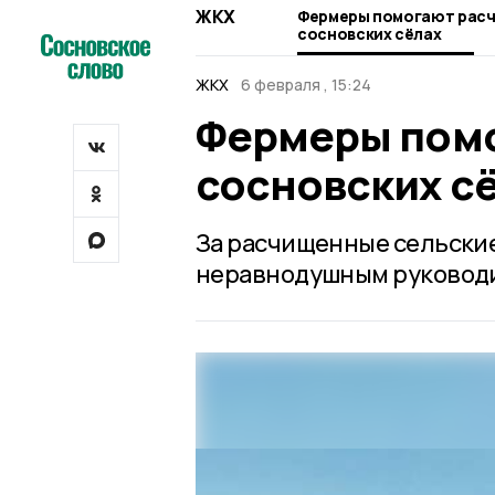
ЖКХ
Фермеры помогают расч
сосновских сёлах
ЖКХ
6 февраля , 15:24
Фермеры помо
сосновских с
За расчищенные сельски
неравнодушным руководи