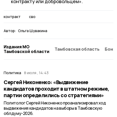
контракту или добровольцем».
контракт
сво
Автор:
Ольга Шувакина
Издания МО
Тамбовская область
Бонд
Тамбовской области
Политика
8 июля , 14:43
Сергей Никоненко: «Выдвижение
кандидатов проходит в штатном режиме,
партии определились со стратегиями»
Политолог Сергей Никоненко проанализировал ход
выдвижения кандидатов на выборы в Тамбовскую
облдуму-2026.