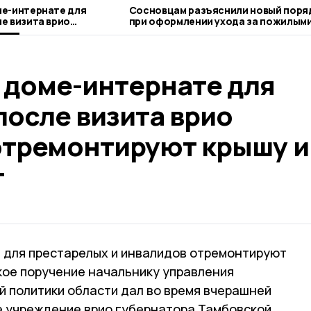
ме-интернате для
Сосновцам разъяснили новый поря
е визита врио
при оформлении ухода за пожилым
емонтируют крышу и
людьми
 доме-интернате для
после визита врио
отремонтируют крышу и
т
 для престарелых и инвалидов отремонтируют
кое поручение начальнику управления
й политики области дал во время вчерашней
е учреждение врио губернатора Тамбовской