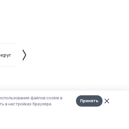
округ
Жердевский округ
Знаменский округ
Лента
10
использование файлов cookie в
новостей
Принять
ь в настройках браузера.