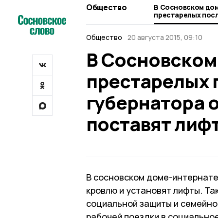
Общество
В Сосновском до
престарелых посл
губернатора отр
поставят лифт
Общество
20 августа 2015, 09:10
В Сосновском
престарелых 
губернатора 
поставят лиф
В сосновском доме-интернате
кровлю и установят лифты. Та
социальной защиты и семейно
рабочей поездки в социально