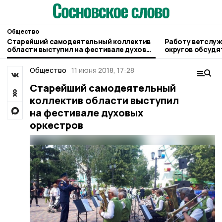
Общество
Старейший самодеятельный коллектив
Работу ветслуж
области выступил на фестивале духовых
округов обсудят
оркестров
правительстве 
Общество
11 июня 2018, 17:28
Старейший самодеятельный
коллектив области выступил
на фестивале духовых
оркестров