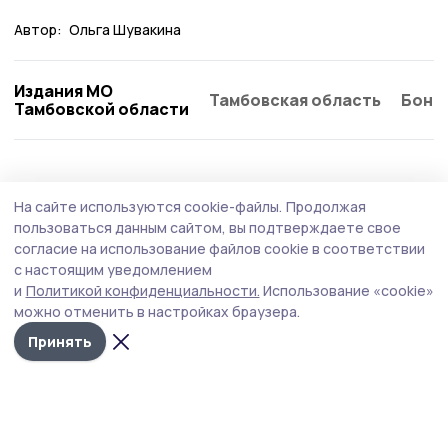
Автор:
Ольга Шувакина
Издания МО
Тамбовская область
Бонд
Тамбовской области
Общество
Сегодня, 13:08
На сайте используются cookie-файлы.
Продолжая
Клиентская служба из Сосновского
пользоваться данным сайтом, вы подтверждаете свое
округа присоединилась ко Дню
согласие на использование файлов cookie в соответствии
с настоящим уведомлением
благотворительного труда
и
Политикой конфиденциальности.
Использование «cookie»
Организации муниципалитета поддерживают
можно отменить в настройках браузера.
инициативу тамбовских профсоюзов и перечисляют
Принять
свой однодневный заработок на специальный
бюджетный счёт для нужд специальной военной
операции.