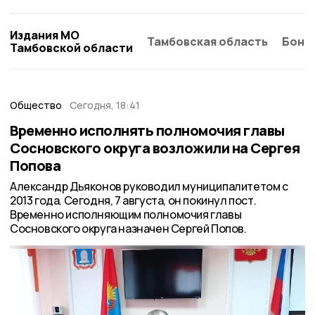
Издания МО
Тамбовская область
Бонд
Тамбовской области
Общество
Сегодня, 18:41
Временно исполнять полномочия главы
Сосновского округа возложили на Сергея
Попова
Александр Дьяконов руководил муниципалитетом с
2013 года. Сегодня, 7 августа, он покинул пост.
Временно исполняющим полномочия главы
Сосновского округа назначен Сергей Попов.