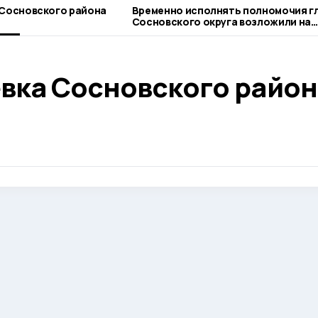
 Сосновского района
Временно исполнять полномочия г
Сосновского округа возложили на
Сергея Попова
евка Сосновского район