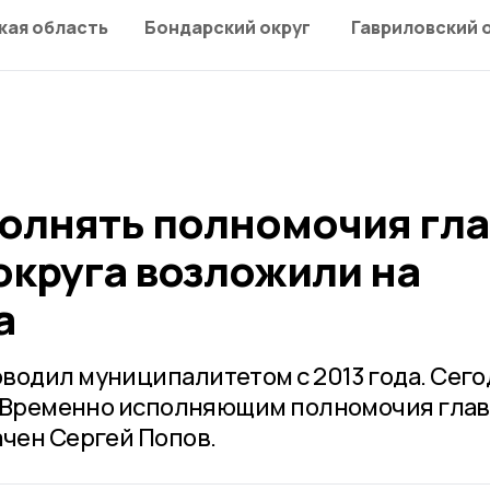
кая область
Бондарский округ
Гавриловский 
олнять полномочия гл
округа возложили на
а
водил муниципалитетом с 2013 года. Сегод
т. Временно исполняющим полномочия гла
ачен Сергей Попов.