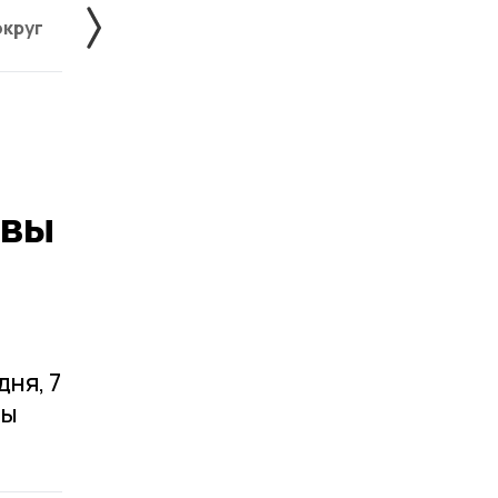
округ
Жердевский округ
Знаменский округ
авы
ня, 7
вы