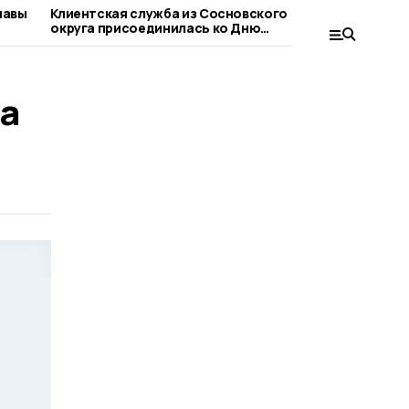
лавы
Клиентская служба из Сосновского
Сосновца
округа присоединилась ко Дню
при оформ
благотворительного труда
людьми
а