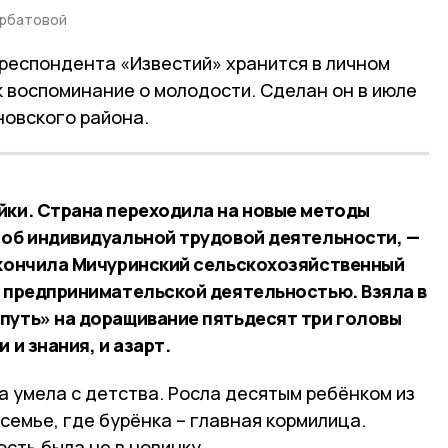
урбатовой
респондента «Известий» хранится в личном
к воспоминание о молодости. Сделан он в июле
новского района.
йки. Страна переходила на новые методы
 об индивидуальной трудовой деятельности, —
окончила Мичуринский сельскохозяйственный
я предпринимательской деятельностью. Взяла в
путь» на доращивание пятьдесят три головы
 и знания, и азарт.
 умела с детства. Росла десятым ребёнком из
емье, где бурёнка – главная кормилица.
сть была не в новинку.