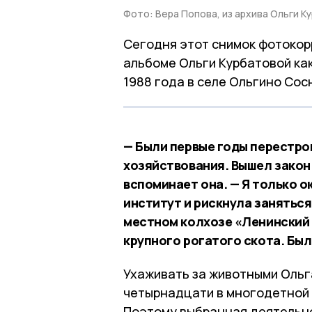
Фото: Вера Попова, из архива Ольги К
Сегодня этот снимок фотокор
альбоме Ольги Курбатовой ка
1988 года в селе Ольгино Сос
— Были первые годы перестро
хозяйствования. Вышел закон
вспоминает она. — Я только 
институт и рискнула занятьс
местном колхозе «Ленинский 
крупного рогатого скота. Были
Ухаживать за животными Ольга
четырнадцати в многодетной с
Поэтому выбранная деятельно