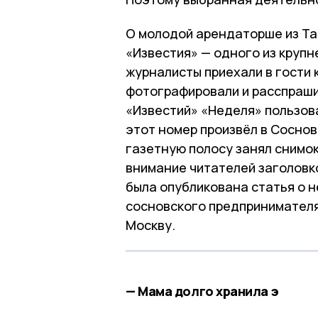
О молодой арендаторше из Та
«Известия» — одного из круп
журналисты приехали в гости к
фотографировали и расспраши
«Известий» «Неделя» пользов
этот номер произвёл в Сосно
газетную полосу занял снимок
внимание читателей заголовко
была опубликована статья о н
сосновского предпринимателя
Москву.
— Мама долго хранила э