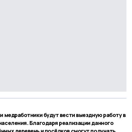
ши медработники будут вести выездную работу в
населения. Благодаря реализации данного
нных деревень и посёлков смогут получать