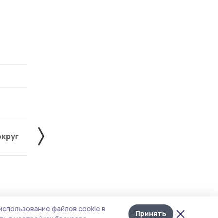
округ
Жердевский округ
Знаменский округ
Лента
10
использование файлов cookie в
новостей
Принять