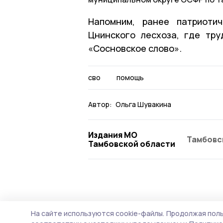
Напомним, ранее патриоти
Цнинского лесхоза, где тр
«Сосновское слово».
сво
помощь
Автор:
Ольга Шувакина
Издания МО
Тамбовс
Тамбовской области
Общество
5 августа , 09:33
На сайте используются cookie-файлы.
Продолжая поль