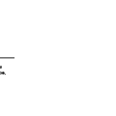
ш
ов,