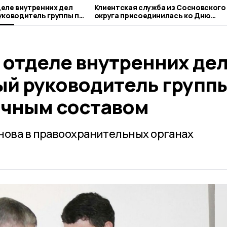
еле внутренних дел
Клиентская служба из Сосновского
уководитель группы по
округа присоединилась ко Дню
составом
благотворительного труда
 отделе внутренних де
ый руководитель групп
личным составом
нова в правоохранительных органах