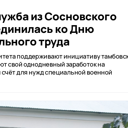
лужба из Сосновского
единилась ко Дню
льного труда
тета поддерживают инициативу тамбовс
ют свой однодневный заработок на
счёт для нужд специальной военной