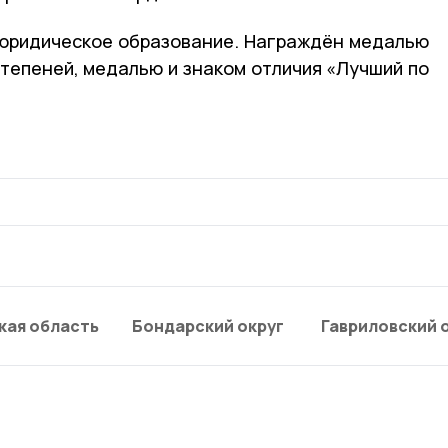
 юридическое образование. Награждён медалью
II степеней, медалью и знаком отличия «Лучший по
кая область
Бондарский округ
Гавриловский 