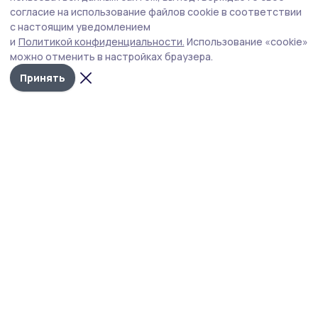
оформлении ухода за пожилыми людьми
согласие на использование файлов cookie в соответствии
с настоящим уведомлением
Период ухода за пожилыми людьми старше 80 лет и
и
Политикой конфиденциальности.
Использование «cookie»
инвалидами первой группы учитывается при
можно отменить в настройках браузера.
назначении страховой пенсии.
Принять
Фото: региональное отделение СФР
В России с 1 января 2027 года вступают в силу