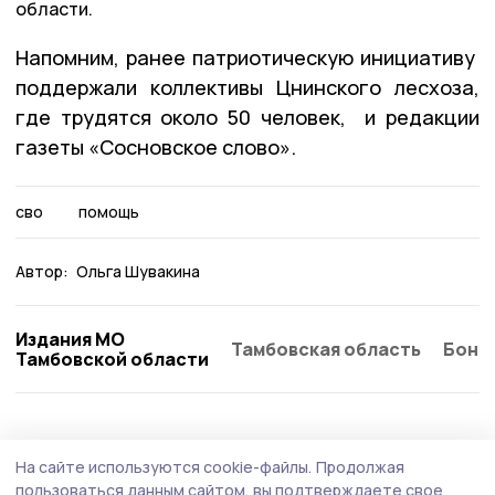
области.
Напомним, ранее патриотическую инициативу
поддержали коллективы Цнинского лесхоза,
где трудятся около 50 человек, и редакции
газеты «Сосновское слово».
сво
помощь
Автор:
Ольга Шувакина
Издания МО
Тамбовская область
Бонд
Тамбовской области
Общество
5 августа , 09:33
На сайте используются cookie-файлы.
Продолжая
Сосновцам разъяснили новый порядок при
пользоваться данным сайтом, вы подтверждаете свое