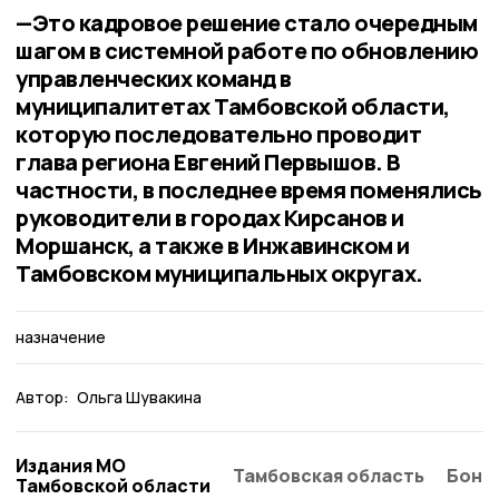
—Это кадровое решение стало очередным
шагом в системной работе по обновлению
управленческих команд в
муниципалитетах Тамбовской области,
которую последовательно проводит
глава региона Евгений Первышов. В
частности, в последнее время поменялись
руководители в городах Кирсанов и
Моршанск, а также в Инжавинском и
Тамбовском муниципальных округах.
назначение
Автор:
Ольга Шувакина
Издания МО
Тамбовская область
Бонд
Тамбовской области