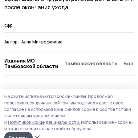
после окончания ухода.
сфр
Автор:
Алла Митрофанова
Издания МО
Тамбовская область
Бонд
Тамбовской области
Общество
4 августа , 09:26
На сайте используются cookie-файлы.
Продолжая
Работающим сосновским пенсионерам
пользоваться данным сайтом, вы подтверждаете свое
напомнили о перерасчёте страховых
согласие на использование файлов cookie в соответствии
с настоящим уведомлением
пенсий в августе
и
Политикой конфиденциальности.
Использование «cookie»
Перерасчёт зависит от зарплаты пенсионера.
можно отменить в настройках браузера.
Принять