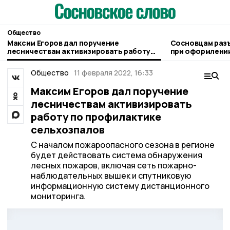
Общество
Максим Егоров дал поручение
Сосновцам раз
лесничествам активизировать работу
при оформлении
по профилактике сельхозпалов
людьми
Общество
11 февраля 2022, 16:33
Максим Егоров дал поручение
лесничествам активизировать
работу по профилактике
сельхозпалов
С началом пожароопасного сезона в регионе
будет действовать система обнаружения
лесных пожаров, включая сеть пожарно-
наблюдательных вышек и спутниковую
информационную систему дистанционного
мониторинга.