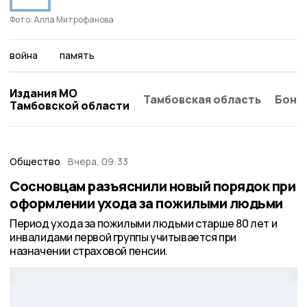
Фото: Алла Митрофанова
война
память
Издания МО
Тамбовская область
Бонд
Тамбовской области
Общество
Вчера, 09:33
Сосновцам разъяснили новый порядок при
оформлении ухода за пожилыми людьми
Период ухода за пожилыми людьми старше 80 лет и
инвалидами первой группы учитывается при
назначении страховой пенсии.