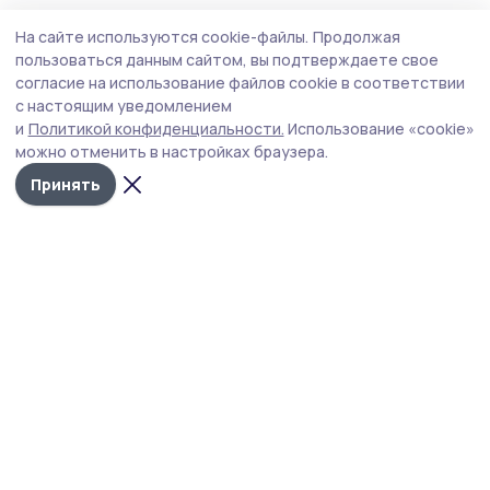
Общество
4 августа , 09:26
На сайте используются cookie-файлы.
Продолжая
Работающим сосновским пенсионерам
пользоваться данным сайтом, вы подтверждаете свое
напомнили о перерасчёте страховых
согласие на использование файлов cookie в соответствии
с настоящим уведомлением
пенсий в августе
и
Политикой конфиденциальности.
Использование «cookie»
Перерасчёт зависит от зарплаты пенсионера.
можно отменить в настройках браузера.
Принять