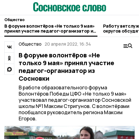
Общество
В форуме волонтёров «Не только 9 мая»
Работу ветслуж
принял участие педагог-организатор из
округов обсудят
Сосновки
правительстве 
Общество
20 апреля 2022, 16:34
В форуме волонтёров «Не
только 9 мая» принял участие
педагог-организатор из
Сосновки
В работе образовательного форума
Волонтёров Победы ЦФО «Не только 9 мая»
участвовал педагог-организатор Сосновской
школы №1 Максим Стригунов. С волонтёрами
пообщался руководитель региона Максим
Егоров.