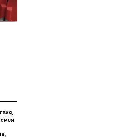
твия,
аемся
е,