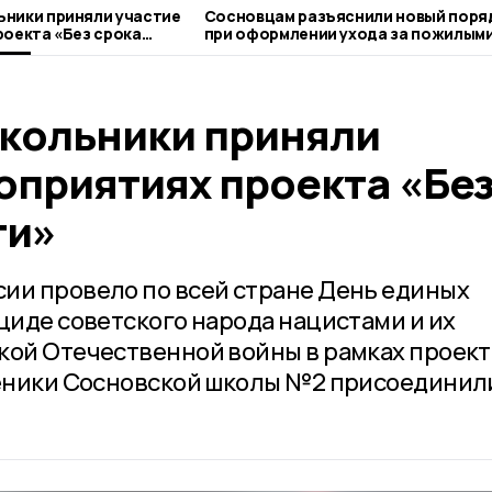
ники приняли участие
Сосновцам разъяснили новый поря
при оформлении ухода за пожилым
людьми
кольники приняли
оприятиях проекта «Бе
ти»
ии провело по всей стране День единых
циде советского народа нацистами и их
кой Отечественной войны в рамках проект
ченики Сосновской школы №2 присоединил