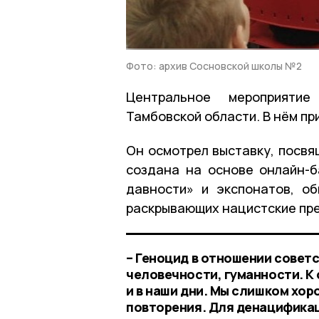
Фото: архив Сосновской школы №2
Центральное мероприяти
Тамбовской области. В нём пр
Он осмотрел выставку, посвя
создана на основе онлайн-б
давности» и экспонатов, о
раскрывающих нацистские пр
– Геноцид в отношении советс
человечности, гуманности. К
и в наши дни. Мы слишком хор
повторения. Для денацификац