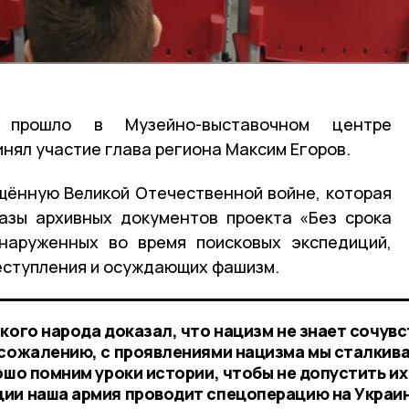
е прошло в Музейно-выставочном центре
инял участие глава региона Максим Егоров.
щённую Великой Отечественной войне, которая
азы архивных документов проекта «Без срока
бнаруженных во время поисковых экспедиций,
еступления и осуждающих фашизм.
кого народа доказал, что нацизм не знает сочувс
 сожалению, с проявлениями нацизма мы сталкив
ошо помним уроки истории, чтобы не допустить их
ии наша армия проводит спецоперацию на Украин