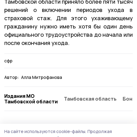
Тамбовской области приняло более пяти тысяч
решений о включении периодов ухода в
страховой стаж. Для этого ухаживающему
гражданину нужно иметь хотя бы один день
официального трудоустройства до начала или
после окончания ухода.
сфр
Автор:
Алла Митрофанова
Издания МО
Тамбовская область
Бонд
Тамбовской области
Общество
4 августа , 09:26
На сайте используются cookie-файлы.
Продолжая