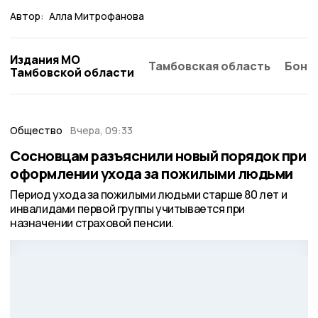
Автор:
Алла Митрофанова
Издания МО
Тамбовская область
Бонд
Тамбовской области
Общество
Вчера, 09:33
Сосновцам разъяснили новый порядок при
оформлении ухода за пожилыми людьми
Период ухода за пожилыми людьми старше 80 лет и
инвалидами первой группы учитывается при
назначении страховой пенсии.