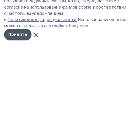
Работающим сосновским пенсионерам
пользоваться данным сайтом, вы подтверждаете свое
напомнили о перерасчёте страховых
согласие на использование файлов cookie в соответствии
с настоящим уведомлением
пенсий в августе
и
Политикой конфиденциальности.
Использование «cookie»
Перерасчёт зависит от зарплаты пенсионера.
можно отменить в настройках браузера.
Принять
Фото: архив редакции
В отделении Социального фонда России по