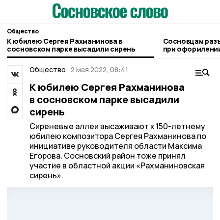
Общество
К юбилею Сергея Рахманинова в
Сосновцам раз
сосновском парке высадили сирень
при оформлении
людьми
Общество
2 мая 2022, 08:41
К юбилею Сергея Рахманинова
в сосновском парке высадили
сирень
Сиреневые аллеи высаживают к 150-летнему
юбилею композитора Сергея Рахманинова по
инициативе руководителя области Максима
Егорова. Сосновский район тоже принял
участие в областной акции «Рахманиновская
сирень».