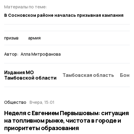
Материалы по теме:
В Сосновском районе началась призывная кампания
призыв
армия
Автор:
Алла Митрофанова
Издания МО
Тамбовская область
Бонд
Тамбовской области
Общество
Вчера, 15:01
Неделя с Евгением Первышовым: ситуация
на топливном рынке, чистота в городе и
приоритеты образования