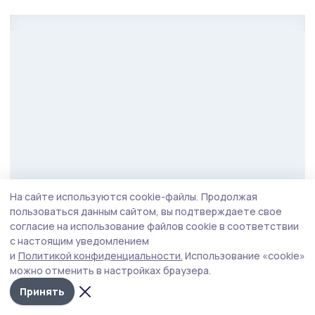
На сайте используются cookie-файлы.
Продолжая
пользоваться данным сайтом, вы подтверждаете свое
Фото: Алексей Бучнев
согласие на использование файлов cookie в соответствии
с настоящим уведомлением
Также губернатор посетил плодопитомник
и
Политикой конфиденциальности.
Использование «cookie»
«Жердевский», где выращивают вишню,
можно отменить в настройках браузера.
яблоки, зерновые и подсолнечник. Продукция
Принять
реализуется со знаком «Тамбовская марка».