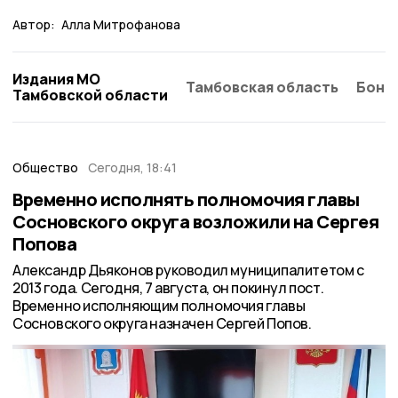
Автор:
Алла Митрофанова
Издания МО
Тамбовская область
Бонд
Тамбовской области
Общество
Сегодня, 18:41
Временно исполнять полномочия главы
Сосновского округа возложили на Сергея
Попова
Александр Дьяконов руководил муниципалитетом с
2013 года. Сегодня, 7 августа, он покинул пост.
Временно исполняющим полномочия главы
Сосновского округа назначен Сергей Попов.