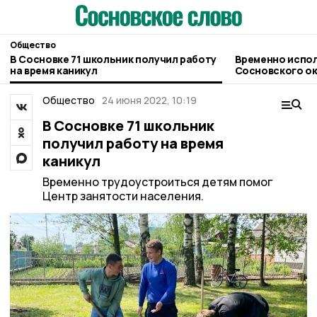
Общество
В Сосновке 71 школьник получил работу
Временно испо
на время каникул
Сосновского округа возложили на
Сергея Попова
Общество
24 июня 2022, 10:19
В Сосновке 71 школьник
получил работу на время
каникул
Временно трудоустроиться детям помог
Центр занятости населения.