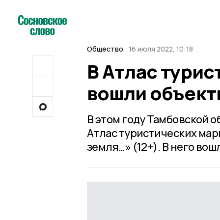
Общество
16 июля 2022, 10:18
В Атлас тури
вошли объект
В этом году Тамбовской о
Атлас туристических мар
земля…» (12+). В него вош