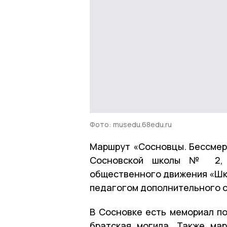
Фото: musedu.68edu.ru
Маршрут «Сосновцы. Бессмер
Сосновской школы № 2, ч
общественного движения «Шко
педагогом дополнительного 
В Сосновке есть мемориал п
братская могила. Также ма