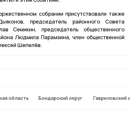
оржественном собрании присутствовали также
ьяконов, председатель районного Совета
лав Семикин, председатель общественного
айона Людмила Парамзина, член общественной
лексей Шепелёв.
кая область
Бондарский округ
Гавриловский 