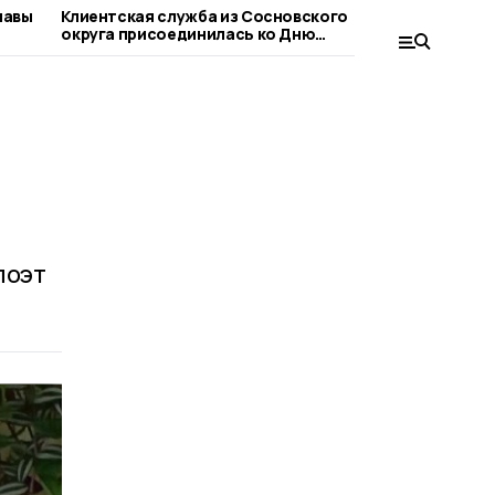
лавы
Клиентская служба из Сосновского
Сосновца
округа присоединилась ко Дню
при оформ
благотворительного труда
людьми
поэт