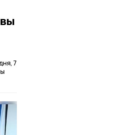
авы
ня, 7
вы