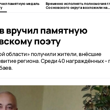
учил памятную медаль
Временно исполнять полномочия г
ту
Сосновского округа возложили на
Сергея Попова
в вручил памятную
вскому поэту
ой области» получили жители, внёсшие
звитие региона. Среди 40 награждённых – 
баев.