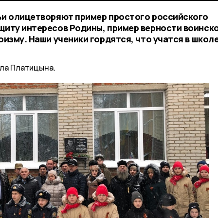
льи олицетворяют пример простого российского
ащиту интересов Родины, пример верности воинск
оизму. Наши ученики гордятся, что учатся в школе
ла Платицына.