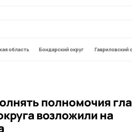
кая область
Бондарский округ
Гавриловский 
олнять полномочия гл
округа возложили на
а