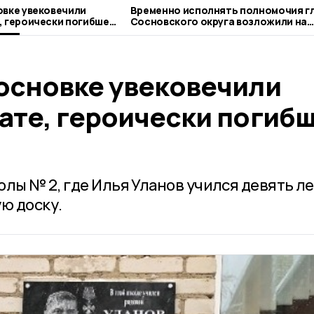
овке увековечили
Временно исполнять полномочия г
, героически погибшем
Сосновского округа возложили на
Сергея Попова
Сосновке увековечили
дате, героически погиб
лы № 2, где Илья Уланов учился девять ле
ю доску.