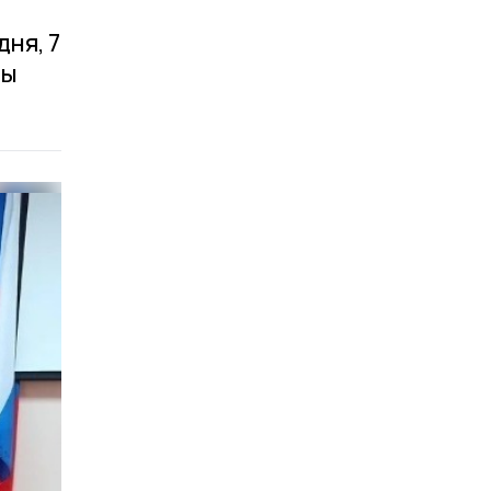
ня, 7
вы