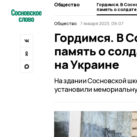
Общество
Гордимся. В Сосн
память о солдате
на Украине
Общество
7 января 2023, 09:07
Гордимся. В 
память о сол
на Украине
На здании Сосновской шко
установили мемориальну