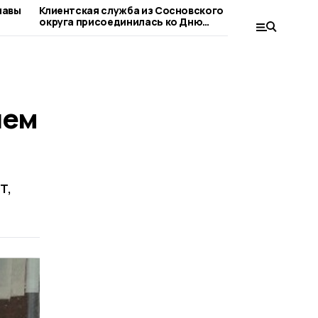
лавы
Клиентская служба из Сосновского
Сосновца
округа присоединилась ко Дню
при оформ
благотворительного труда
людьми
шем
т,