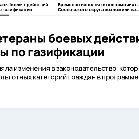
аны боевых действий
Временно исполнять полномочия г
о газификации
Сосновского округа возложили на
Сергея Попова
етераны боевых действ
ты по газификации
яла изменения в законодательство, кото
льготных категорий граждан в программе
.