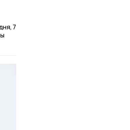
ня, 7
вы