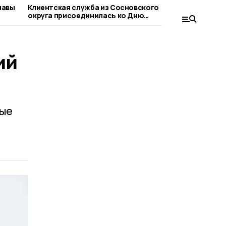
лавы
Клиентская служба из Сосновского
Сосновца
округа присоединилась ко Дню
при оформ
благотворительного труда
людьми
ий
рые