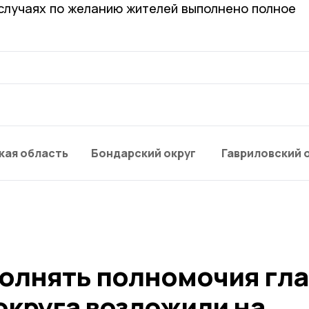
4 случаях по желанию жителей выполнено полное
кая область
Бондарский округ
Гавриловский 
олнять полномочия гл
округа возложили на